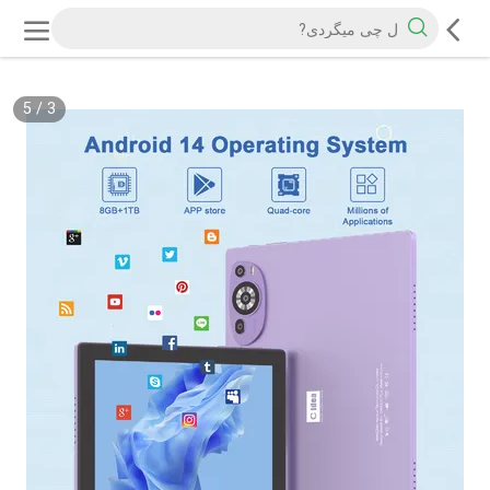
5
/
3