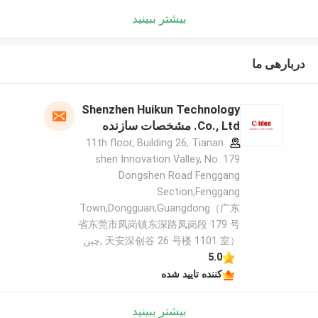
بیشتر ببینید
دربارهی ما
Shenzhen Huikun Technology
Co., Ltd. مشخصات سازنده
11th floor, Building 26, Tianan
shen Innovation Valley, No. 179
Dongshen Road Fenggang
Section,Fenggang
Town,Dongguan,Guangdong（广东
省东莞市凤岗镇东深路凤岗段 179 号
天安深创谷 26 号楼 1101 室） ,چین
5.0
کننده تایید شده
بیشتر ببینید