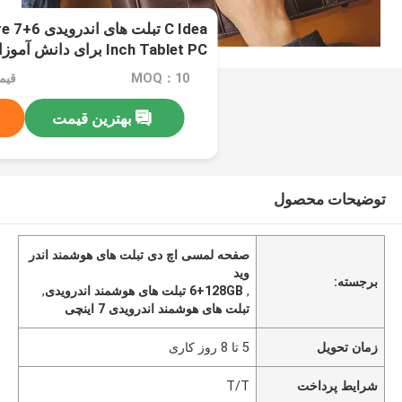
C Idea ت
Inch Tablet PC برای دانش آموزان CM515 ((سیاه)
MOQ：10
قیمت：e
بهترین قیمت
توضیحات محصول
صفحه لمسی اچ دی تبلت های هوشمند اندر
وید
برجسته:
,
6+128GB تبلت های هوشمند اندرویدی
,
تبلت های هوشمند اندرویدی 7 اینچی
زمان تحویل
5 تا 8 روز کاری
شرایط پرداخت
T/T