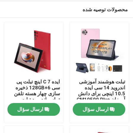
محصولات توصیه شده
تبلت هوشمند آموزشی
ایده C 7 اینچ تبلت پی
اندروید 14 سی ایده
سی 6+128GB ذخیره
10.5 اینچی برای دانش
سازی چهار هسته تلفن
خانه
آموزان CM10500 Plus
تماس اندروید تبلت
صورتی
پشتیبانی برای نوجوانان
ارسال سؤال
ارسال سؤال
سرگرمی CM522
محصولات
فیلم های