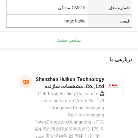
شماره مدل
CM515-مشکی
قیمت
negotiable
بیشتر ببینید
دربارهی ما
Shenzhen Huikun Technology
Co., Ltd. مشخصات سازنده
11th floor, Building 26, Tianan
shen Innovation Valley, No. 179
Dongshen Road Fenggang
Section,Fenggang
Town,Dongguan,Guangdong（广东
省东莞市凤岗镇东深路凤岗段 179 号
天安深创谷 26 号楼 1101 室） ,چین