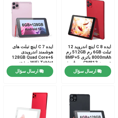
نمایش VR
دربارهی ما
ایده C 8 اینچ اندروید 12
ایده C 7 اینچ تبلت های
کارخانه تور
تبلت 6GB رم 512GB رم
هوشمند اندرویدی
8000mAh باتری 5+8MP
6+128GB Quad Core
دوربین CM813 پرو قرمز
WiFi Tablet صفحه
کنترل کیفیت
نمایش لمسی اچ دی
ارسال سؤال
ارسال سؤال
برای نوجوانان CM515
((رنگ صورتی)
تماس با ما
اخبار
درخواست نقل قول