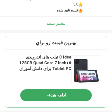
5.0
کننده تایید شده
بیشتر ببینید
بهترين قيمت رو براي
C Idea تبلت های اندرویدی
6+128GB Quad Core 7 Inch
Tablet PC برای دانش آموزان
CM515 ((سیاه)
ادامه هید