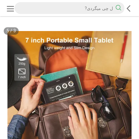
5
/
3