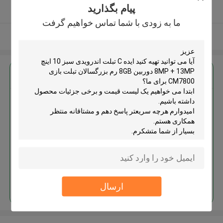
پیام بگذارید
کننده تایید شده
ما به زودی با شما تماس خواهیم گرفت
بیشتر ببینید
بهترين قيمت رو براي
ایده C تبلت اندرویدی سبز 10 اینچ
8MP + 13MP دوربین 8GB رم
بزرگسالان تبلت بازی CM7800
ادامه هید
ارسال