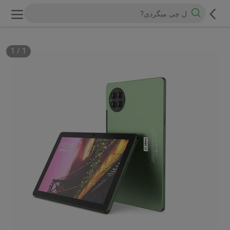
1
/
1