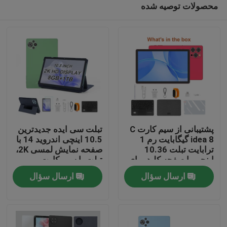
محصولات توصیه شده
پشتیبانی از سیم کارت C
تبلت سی ایده جدیدترین
idea 8 گیگابایت رم 1
10.5 اینچی اندروید 14 با
ترابایت تبلت 10.36
صفحه نمایش لمسی 2K،
اینچی با صفحه کلید برای
تبلت با سیم کارت
خانه
دانش آموزان CM10016
CM10500 Plus سبز
ارسال سؤال
ارسال سؤال
PLUS
محصولات
فیلم های