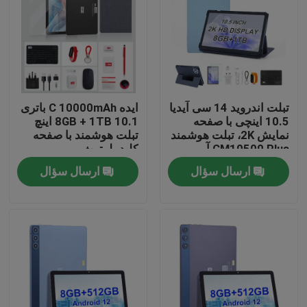
نمایش VR
دربارهی ما
تبلت اندروید 14 سی آیدیا
ایده C 10000mAh باتری
10.5 اینچی با صفحه
8GB + 1TB 10.1 اینچ
کارخانه تور
نمایش 2K، تبلت هوشمند
تبلت هوشمند با صفحه
CM10500 Plus آبی
کلید بلوتوث
CM8800pLUS
کنترل کیفیت
ارسال سؤال
ارسال سؤال
تماس با ما
اخبار
درخواست نقل قول