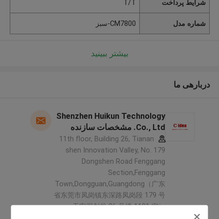
شرایط پرداخت
T/T
شماره مدل
CM7800-سبز
بیشتر ببینید
دربارهی ما
Shenzhen Huikun Technology
Co., Ltd. مشخصات سازنده
11th floor, Building 26, Tianan
shen Innovation Valley, No. 179
Dongshen Road Fenggang
Section,Fenggang
Town,Dongguan,Guangdong（广东
省东莞市凤岗镇东深路凤岗段 179 号
天安深创谷 26 号楼 1101 室） ,چین
5.0