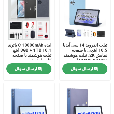
نمایش VR
دربارهی ما
تبلت اندروید 14 سی آیدیا
ایده C 10000mAh باتری
کارخانه تور
10.5 اینچی با صفحه
8GB + 1TB 10.1 اینچ
نمایش 2K، تبلت هوشمند
تبلت هوشمند با صفحه
CM10500 Plus آبی
کلید بلوتوث
کنترل کیفیت
CM8800pLUS
ارسال سؤال
ارسال سؤال
تماس با ما
اخبار
درخواست نقل قول