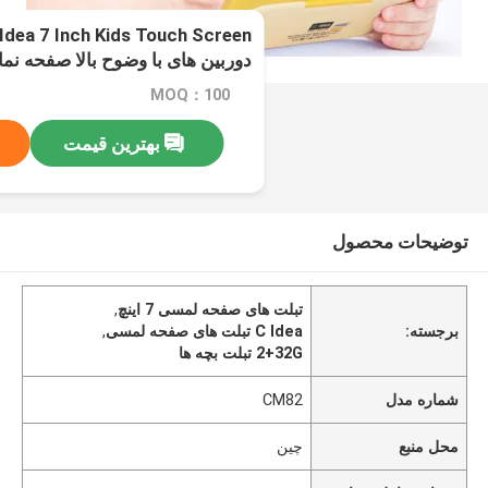
دوربین های با وضوح بالا صفحه نمایش 2+2G
MOQ：100
بهترین قیمت
توضیحات محصول
تبلت های صفحه لمسی 7 اینچ
,
برجسته:
C Idea تبلت های صفحه لمسی
,
2+32G تبلت بچه ها
شماره مدل
CM82
محل منبع
چین