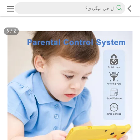
6
/
3