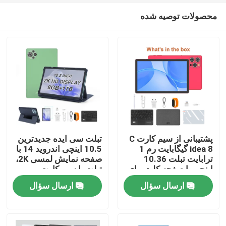
محصولات توصیه شده
پشتیبانی از سیم کارت C
تبلت سی ایده جدیدترین
idea 8 گیگابایت رم 1
10.5 اینچی اندروید 14 با
ترابایت تبلت 10.36
صفحه نمایش لمسی 2K،
خانه
اینچی با صفحه کلید برای
تبلت با سیم کارت
دانش آموزان CM10016
CM10500 Plus سبز
ارسال سؤال
ارسال سؤال
PLUS
محصولات
فیلم های