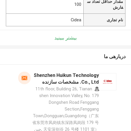
مقدار حداقل تعداد س
100
فارش
نام تجاری
Cidea
بیشتر ببینید
دربارهی ما
Shenzhen Huikun Technology
Co., Ltd. مشخصات سازنده
11th floor, Building 26, Tianan
shen Innovation Valley, No. 179
Dongshen Road Fenggang
Section,Fenggang
Town,Dongguan,Guangdong（广东
省东莞市凤岗镇东深路凤岗段 179 号
天安深创谷 26 号楼 1101 室） ,چین